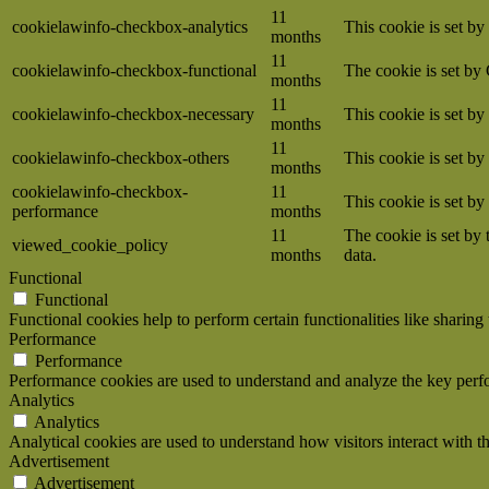
11
cookielawinfo-checkbox-analytics
This cookie is set b
months
11
cookielawinfo-checkbox-functional
The cookie is set by
months
11
cookielawinfo-checkbox-necessary
This cookie is set b
months
11
cookielawinfo-checkbox-others
This cookie is set b
months
cookielawinfo-checkbox-
11
This cookie is set b
performance
months
11
The cookie is set by
viewed_cookie_policy
months
data.
Functional
Functional
Functional cookies help to perform certain functionalities like sharing 
Performance
Performance
Performance cookies are used to understand and analyze the key perfor
Analytics
Analytics
Analytical cookies are used to understand how visitors interact with th
Advertisement
Advertisement