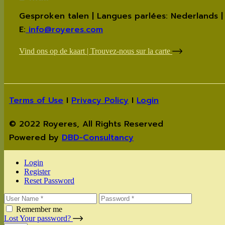
Gesproken talen | Langues parlées: Nederlands | N
E:
info@royeres.com
Vind ons op de kaart | Trouvez-nous sur la carte
Terms of Use
I
Privacy Policy
I
Login
© 2022 Royeres, All Rights Reserved
Powered by
DBD-Consultancy
Login
Register
Reset Password
Remember me
Lost Your password?