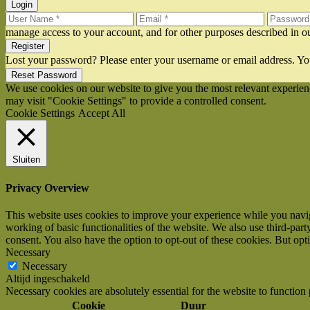
Login
manage access to your account, and for other purposes described in 
Register
Lost your password? Please enter your username or email address. You
Reset Password
We use cookies on our website to give you the most relevant experien
may visit "Cookie Settings" to provide a controlled consent.
Cookie Settings
Accept All
Sluiten
Privacy Overview
This website uses cookies to improve your experience while you navigat
working of basic functionalities of the website. We also use third-pa
consent. You also have the option to opt-out of these cookies. But op
Necessary
Necessary
Altijd ingeschakeld
Necessary cookies are absolutely essential for the website to function
Cookie
Duur