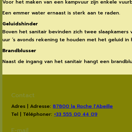
Voor het maken van een kampvuur zijn enkele vuurba
Een emmer water ernaast is sterk aan te raden.
Geluidshinder
Boven het sanitair bevinden zich twee slaapkamers 
uur ’s avonds rekening te houden met het geluid in 
Brandblusser
Naast de ingang van het sanitair hangt een brandbl
Contact
Adres | Adresse:
87800 la Roche l'Abeille
Tel | Téléphoner:
+33 555 00 44 09
E-mail