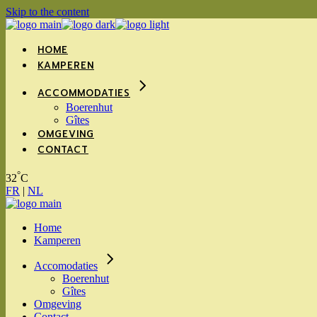
Skip to the content
HOME
KAMPEREN
ACCOMMODATIES
Boerenhut
Gîtes
OMGEVING
CONTACT
°
32
C
FR
|
NL
Home
Kamperen
Accomodaties
Boerenhut
Gîtes
Omgeving
Contact