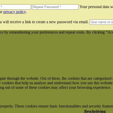
Your personal data wi
our
privacy policy
.
 will receive a link to create a new password via email.
ce by remembering your preferences and repeat visits. By clicking “Ac
e through the website. Out of these, the cookies that are categorized a
rty cookies that help us analyze and understand how you use this websit
ting out of some of these cookies may affect your browsing experience.
 properly. These cookies ensure basic functionalities and security featu
Beschrijving